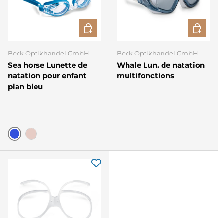
CHOISIR LES OPTIONS
AJOUTE
Beck Optikhandel GmbH
Beck Optikhandel GmbH
Sea horse Lunette de
Whale Lun. de natation
natation pour enfant
multifonctions
plan bleu
Bleu
Rose