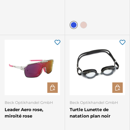
Bleu
Rose
CHOISIR LES OPTIONS
CHOISIR
Beck Optikhandel GmbH
Beck Optikhandel GmbH
Leader Aero rose,
Turtle Lunette de
miroité rose
natation plan noir