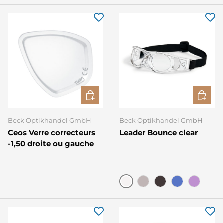
CHOISIR LES OPTIONS
CHOISIR
Beck Optikhandel GmbH
Beck Optikhandel GmbH
Ceos Verre correcteurs
Leader Bounce clear
-1,50 droite ou gauche
Clair
Gris fumé
Noir mat
Bleu mat
Rose ma