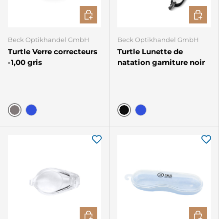
CHOISIR LES OPTIONS
CHOISIR
Beck Optikhandel GmbH
Beck Optikhandel GmbH
Turtle Verre correcteurs
Turtle Lunette de
-1,00 gris
natation garniture noir
Gris
Noir
Bleu
Bleu
CHOISIR LES OPTIONS
AJOUTE