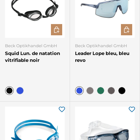
CHOISIR LES OPTIONS
CHOISIR
Beck Optikhandel GmbH
Beck Optikhandel GmbH
Squid Lun. de natation
Leader Lope bleu, bleu
vitrifiable noir
revo
Noir
Bleu
Bleu
Gris
Vert
Gris foncé
Schwarz