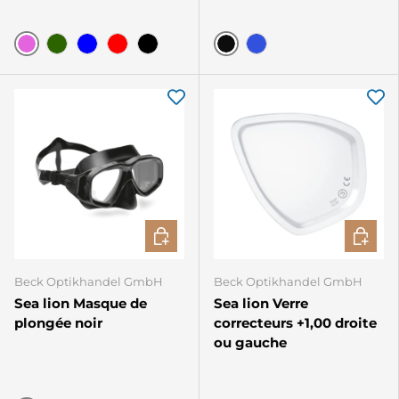
Pink
Noir
Grün
Blau
Rot
Schwarz
Bleu
CHOISIR LES OPTIONS
CHOISIR
Beck Optikhandel GmbH
Beck Optikhandel GmbH
Sea lion Masque de
Sea lion Verre
plongée noir
correcteurs +1,00 droite
ou gauche