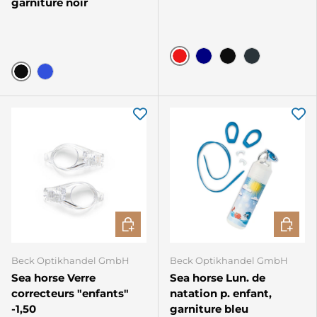
garniture noir
Rouge
Navy
Noir
Gunmetal
Noir
Bleu
CHOISIR LES OPTIONS
CHOISIR
Beck Optikhandel GmbH
Beck Optikhandel GmbH
Sea horse Verre
Sea horse Lun. de
correcteurs "enfants"
natation p. enfant,
-1,50
garniture bleu