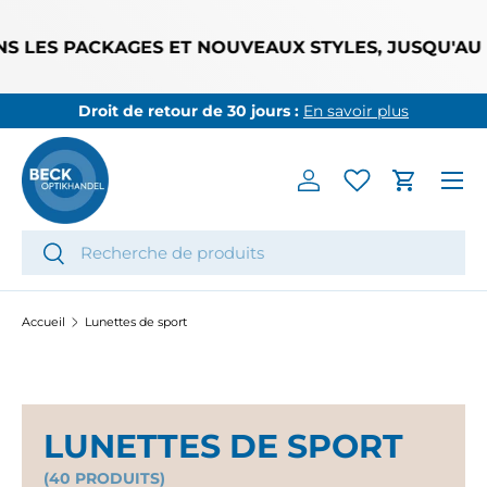
ALLER AU CONTENU
ES PACKAGES ET NOUVEAUX STYLES, JUSQU'AU 31 
Droit de retour de 30 jours :
En savoir plus
Menu
Se connecter
Panier
Recherche
Rechercher
Accueil
Lunettes de sport
LUNETTES DE SPORT
(40 PRODUITS)