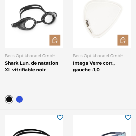
CHOISIR LES OPTIONS
CHOISIR
Beck Optikhandel GmbH
Beck Optikhandel GmbH
Shark Lun. de natation
Intega Verre corr.,
XL vitrifiable noir
gauche -1,0
Noir
Bleu