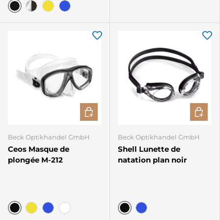
Noir/Noir
Noir/Transparent
Jaune
Bleu
CHOISIR LES OPTIONS
CHOISIR
Beck Optikhandel GmbH
Beck Optikhandel GmbH
Ceos Masque de
Shell Lunette de
plongée M-212
natation plan noir
Noir
Noir
Jaune
Bleu
Transparent
Bleu