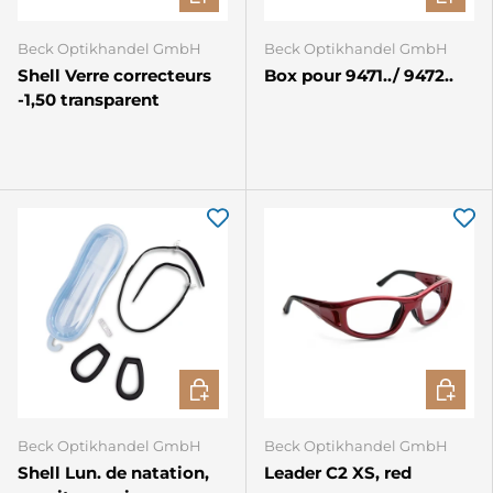
Beck Optikhandel GmbH
Beck Optikhandel GmbH
Shell Verre correcteurs
Box pour 9471../ 9472..
-1,50 transparent
CHOISIR LES OPTIONS
CHOISIR
Beck Optikhandel GmbH
Beck Optikhandel GmbH
Shell Lun. de natation,
Leader C2 XS, red