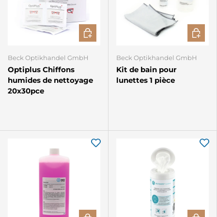
CHOISIR LES OPTIONS
CHOISIR
Beck Optikhandel GmbH
Beck Optikhandel GmbH
Optiplus Chiffons
Kit de bain pour
humides de nettoyage
lunettes 1 pièce
20x30pce
AJOUTER AU PANIER
AJOUTE