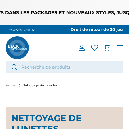
ALLER AU CONTENU
DANS LES PACKAGES ET NOUVEAUX STYLES, JUSQU'A
Droit de retour de 30 jours :
En savoir plus
Menu
Se connecter
Panier
Recherche
Rechercher
Accueil
Nettoyage de lunettes
NETTOYAGE DE
LUNETTES