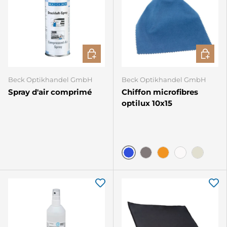
AJOUTER AU PANIER
CHOISIR
Beck Optikhandel GmbH
Beck Optikhandel GmbH
Spray d'air comprimé
Chiffon microfibres
optilux 10x15
Bleu
Gris
Orange
Blanc
ivoire