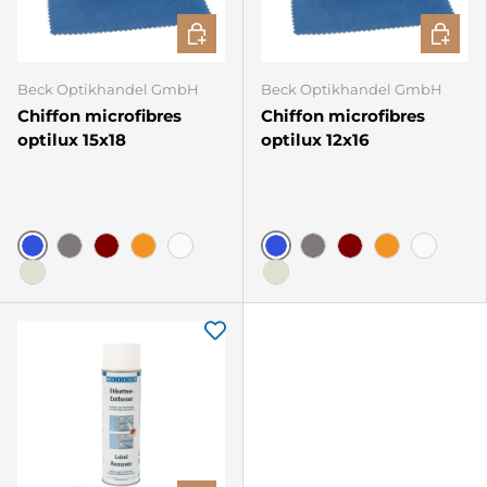
CHOISIR LES OPTIONS
CHOISIR
Beck Optikhandel GmbH
Beck Optikhandel GmbH
Chiffon microfibres
Chiffon microfibres
optilux 15x18
optilux 12x16
Bleu
Bleu
Gris
Bordeaux
Orange
Blanc
Gris
Bordeaux
Orange
Blanc
ivoire
ivoire