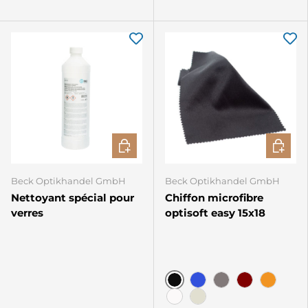
AJOUTER AU PANIER
CHOISIR
Beck Optikhandel GmbH
Beck Optikhandel GmbH
Nettoyant spécial pour
Chiffon microfibre
verres
optisoft easy 15x18
Noir
Bleu
Gris
Bordeaux
Orange