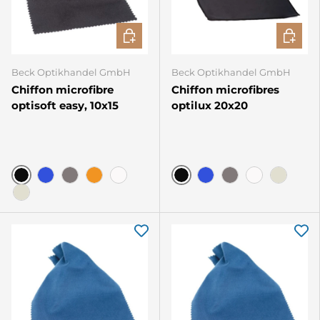
CHOISIR LES OPTIONS
CHOISIR
Beck Optikhandel GmbH
Beck Optikhandel GmbH
Chiffon microfibre
Chiffon microfibres
optisoft easy, 10x15
optilux 20x20
Noir
Noir
Bleu
Gris
Orange
Blanc
Bleu
Gris
Blanc
ivoire
ivoire