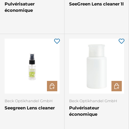
Pulvérisatuer
SeeGreen Lens cleaner 1l
économique
CHOISIR LES OPTIONS
AJOUTE
Beck Optikhandel GmbH
Beck Optikhandel GmbH
Seegreen Lens cleaner
Pulvérisateur
économique