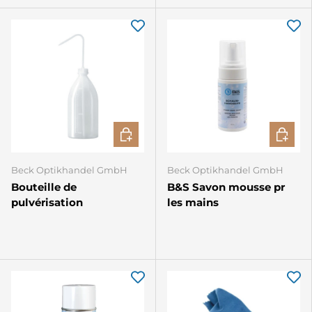
Blanc
ivoire
AJOUTER AU PANIER
CHOISIR
Beck Optikhandel GmbH
Beck Optikhandel GmbH
Bouteille de
B&S Savon mousse pr
pulvérisation
les mains