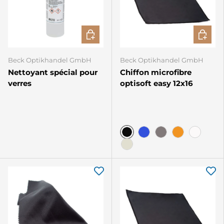
AJOUTER AU PANIER
CHOISIR
Beck Optikhandel GmbH
Beck Optikhandel GmbH
Nettoyant spécial pour
Chiffon microfibre
verres
optisoft easy 12x16
Noir
Bleu
Gris
Orange
Blanc
ivoire