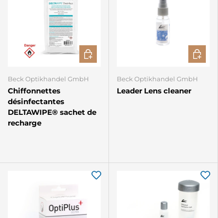
AJOUTER AU PANIER
CHOISIR
Beck Optikhandel GmbH
Beck Optikhandel GmbH
Chiffonnettes
Leader Lens cleaner
désinfectantes
DELTAWIPE® sachet de
recharge