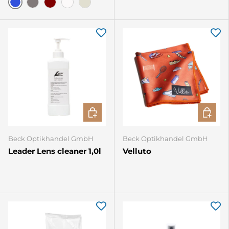
Bleu
Gris
Bordeaux
Blanc
Ivoire
CHOISIR LES OPTIONS
CHOISIR
Beck Optikhandel GmbH
Beck Optikhandel GmbH
Leader Lens cleaner 1,0l
Velluto