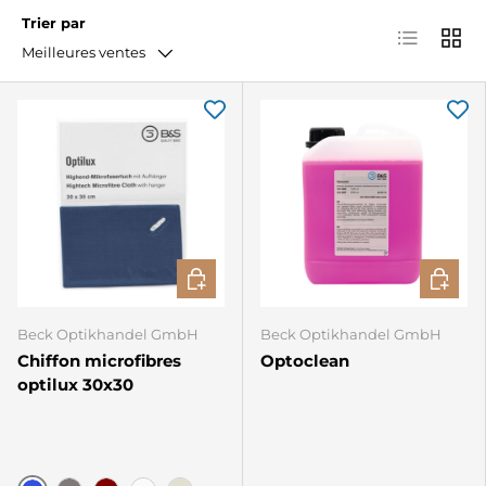
Trier par
Liste
Grille
Meilleures ventes
CHOISIR LES OPTIONS
AJOUTE
Beck Optikhandel GmbH
Beck Optikhandel GmbH
Chiffon microfibres
Optoclean
optilux 30x30