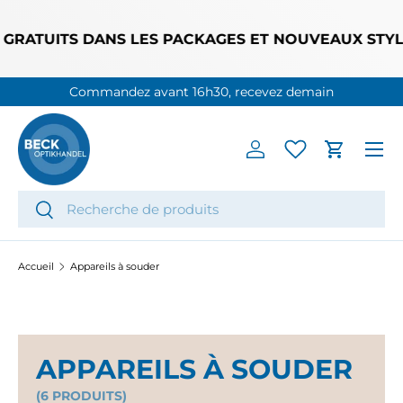
ALLER AU CONTENU
GRATUITS DANS LES PACKAGES ET NOUVEAUX STYLES
Commandez avant 16h30, recevez demain
Menu
Se connecter
Panier
Recherche
Rechercher
Accueil
Appareils à souder
APPAREILS À SOUDER
(6 PRODUITS)