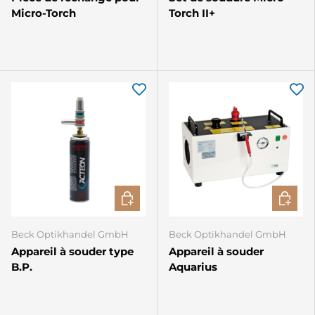
Micro-Torch
Torch II+
AJOUTER AU PANIER
AJOUTE
Beck Optikhandel GmbH
Beck Optikhandel GmbH
Appareil à souder type
Appareil à souder
B.P.
Aquarius