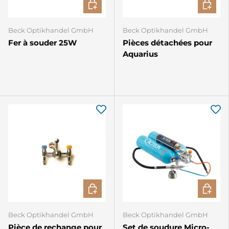
AJOUTER AU PANIER
CHOISIR
Beck Optikhandel GmbH
Beck Optikhandel GmbH
Fer à souder 25W
Pièces détachées pour
Aquarius
CHOISIR LES OPTIONS
AJOUTE
Beck Optikhandel GmbH
Beck Optikhandel GmbH
Pièce de rechange pour
Set de soudure Micro-