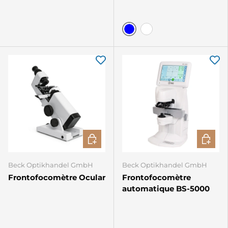
Blau
Weiss
AJOUTER AU PANIER
AJOUTE
Beck Optikhandel GmbH
Beck Optikhandel GmbH
Frontofocomètre Ocular
Frontofocomètre
automatique BS-5000