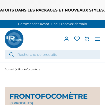
ALLER AU CONTENU
TUITS DANS LES PACKAGES ET NOUVEAUX STYLES, J
Commandez avant 16h30, recevez demain
Menu
Se connecter
Panier
Recherche
Rechercher
Accueil
Frontofocomètre
FRONTOFOCOMÈTRE
(8 PRODUITS)