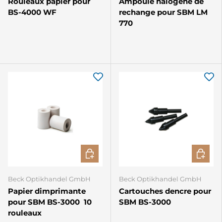
Rouleaux papier pour
Ampoule halogène de
BS-4000 WF
rechange pour SBM LM
770
CHOISIR LES OPTIONS
CHOISIR
Beck Optikhandel GmbH
Beck Optikhandel GmbH
Papier dimprimante
Cartouches dencre pour
pour SBM BS-3000  10
SBM BS-3000
rouleaux