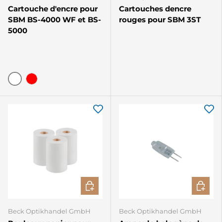
Cartouche d'encre pour
Cartouches dencre
SBM BS-4000 WF et BS-
rouges pour SBM 3ST
5000
Weiss
Rot
CHOISIR LES OPTIONS
AJOUTE
Beck Optikhandel GmbH
Beck Optikhandel GmbH