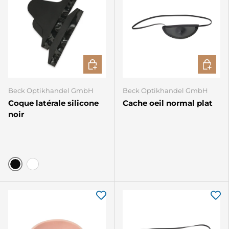
CHOISIR LES OPTIONS
AJOUTE
Beck Optikhandel GmbH
Beck Optikhandel GmbH
Coque latérale silicone
Cache oeil normal plat
noir
Noir
Transparent