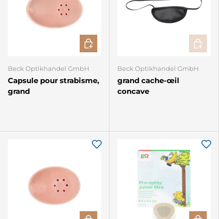
AJOUTER AU PANIER
AJOUTE
Beck Optikhandel GmbH
Beck Optikhandel GmbH
Capsule pour strabisme,
grand cache-œil
grand
concave
AJOUTER AU PANIER
CHOISIR