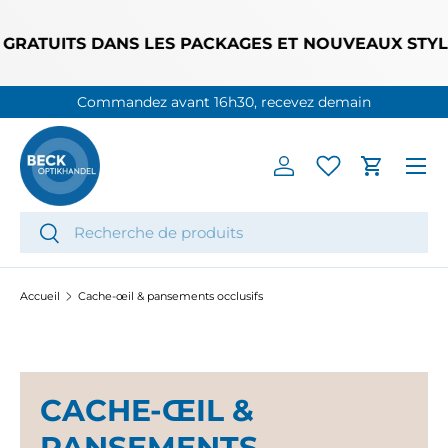
ALLER AU CONTENU
GRATUITS DANS LES PACKAGES ET NOUVEAUX STYLES
Commandez avant 16h30, recevez demain
Menu
Se connecter
Panier
Recherche
Rechercher
Accueil
Cache-œil & pansements occlusifs
CACHE-ŒIL &
PANSEMENTS