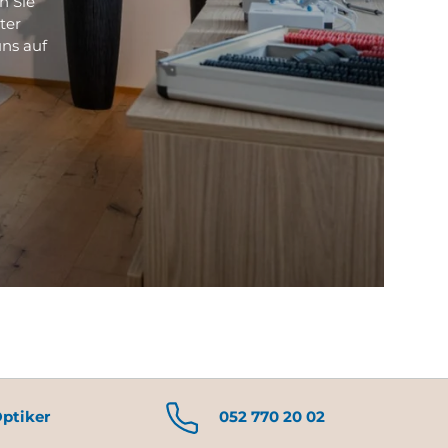
n Sie
ter
ns auf
Optiker
052 770 20 02