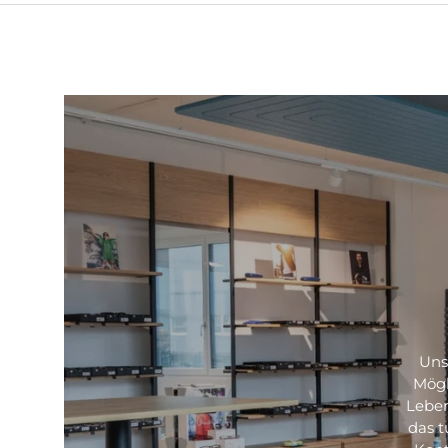
Uns
Mögl
Leben
das t