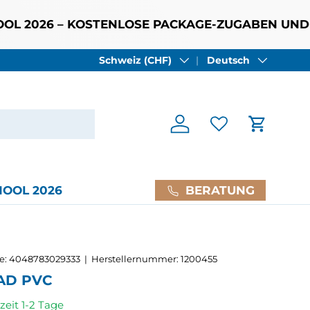
026 – KOSTENLOSE PACKAGE-ZUGABEN UND NEUE S
Land/Region
Sprache
Schweiz (CHF)
Deutsch
Einloggen
Einkaufs
BERATUNG
OOL 2026
e:
4048783029333
|
Herstellernummer:
1200455
AD PVC
zeit 1-2 Tage