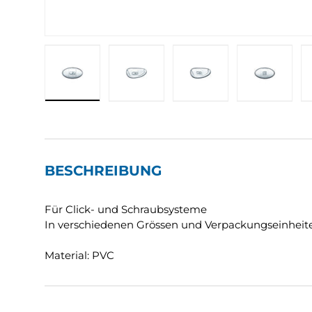
Bild 1 in Galerieansicht laden
Bild 2 in Galerieansicht laden
Bild 3 in Galerieansic
Bild 4 in
BESCHREIBUNG
Für Click- und Schraubsysteme
In verschiedenen Grössen und Verpackungseinheiten
Material: PVC