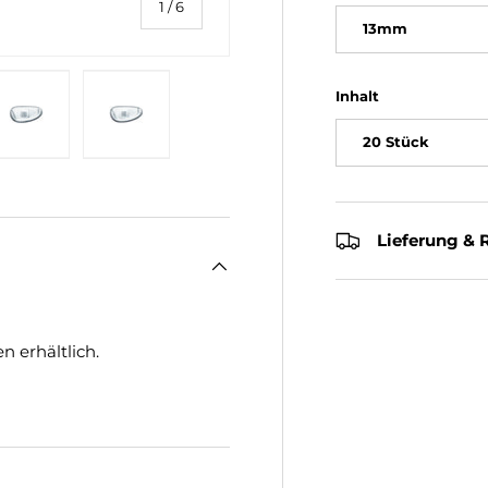
von
1
/
6
13mm
Inhalt
20 Stück
ht laden
 Galerieansicht laden
Bild 5 in Galerieansicht laden
Bild 6 in Galerieansicht laden
Lieferung &
 erhältlich.