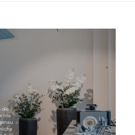
 die
echte
 genau
nliche