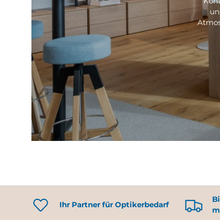
Kont
un
Atmos
Bi
Ihr Partner für Optikerbedarf
m