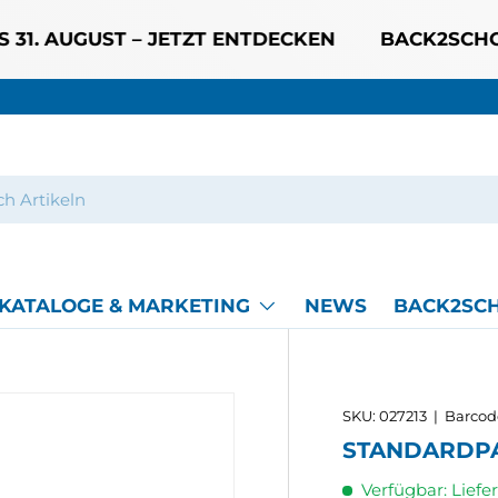
 AUGUST – JETZT ENTDECKEN
BACK2SCHOOL 2
t:
Mehr dazu
KATALOGE & MARKETING
NEWS
BACK2SCH
SKU:
027213
|
Barcod
STANDARDP
Verfügbar: Liefer