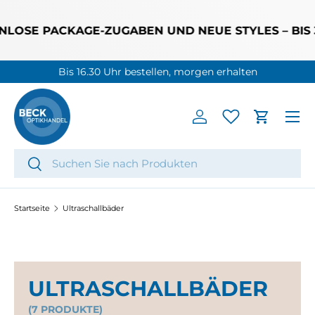
DIREKT ZUM INHALT
OSE PACKAGE-ZUGABEN UND NEUE STYLES – BIS 31
Bis 16.30 Uhr bestellen, morgen erhalten
Menü
Einloggen
Einkaufs
Suchen
Suchen
Startseite
Ultraschallbäder
ULTRASCHALLBÄDER
(7 PRODUKTE)