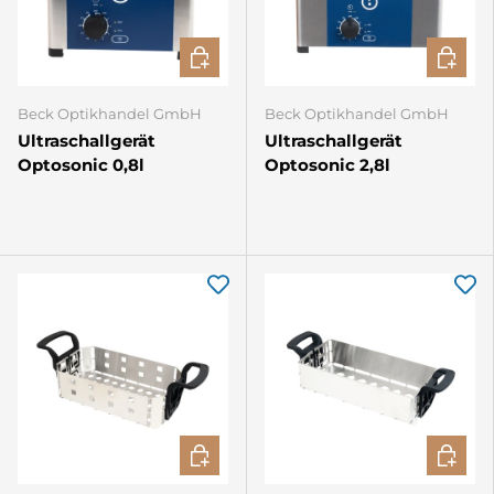
IN DEN WARENKORB
IN DEN
Beck Optikhandel GmbH
Beck Optikhandel GmbH
Ultraschallgerät
Ultraschallgerät
Optosonic 0,8l
Optosonic 2,8l
IN DEN WARENKORB
IN DEN