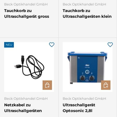
Beck Optikhandel GmbH
Beck Optikhandel GmbH
Tauchkorb zu
Tauchkorb zu
Ultraschallgerät gross
Ultraschallgeräten klein
NEU
IN DEN WARENKORB
IN DEN
Beck Optikhandel GmbH
Beck Optikhandel GmbH
Netzkabel zu
Ultraschallgerät
Ultraschallgeräten
Optosonic 2,8l