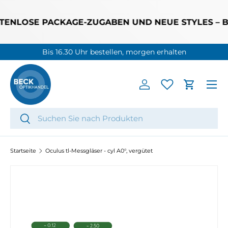
DIREKT ZUM INHALT
ENLOSE PACKAGE-ZUGABEN UND NEUE STYLES – BIS 
Bis 16.30 Uhr bestellen, morgen erhalten
Menü
Einloggen
Einkaufs
Suchen
Suchen
Startseite
Oculus tl-Messgläser - cyl A0°, vergütet