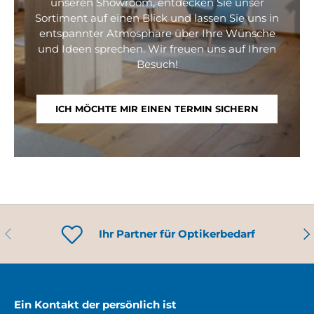
unseren Showroom, entdecken Sie unser
Sortiment auf einen Blick und lassen Sie uns in
entspannter Atmosphäre über Ihre Wünsche
und Ideen sprechen. Wir freuen uns auf Ihren
Besuch!
ICH MÖCHTE MIR EINEN TERMIN SICHERN
VORHERIGE
NÄ
Ihr Partner für Optikerbedarf
Ein Kontakt der persönlich ist