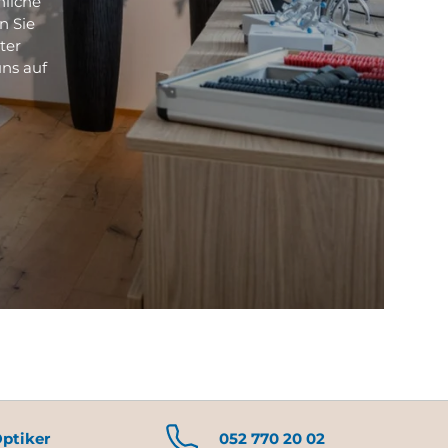
nliche
n Sie
ter
ns auf
Optiker
052 770 20 02