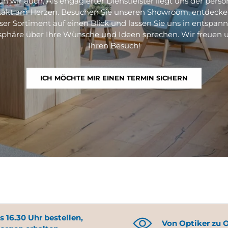
un wir auch. Als engagierter Dienstleister liegt uns der persö
akt am Herzen. Besuchen Sie unseren Showroom, entdecke
ser Sortiment auf einen Blick und lassen Sie uns in entspann
phäre über Ihre Wünsche und Ideen sprechen. Wir freuen u
Ihren Besuch!
ICH MÖCHTE MIR EINEN TERMIN SICHERN
s 16.30 Uhr bestellen,
Von Optiker zu 