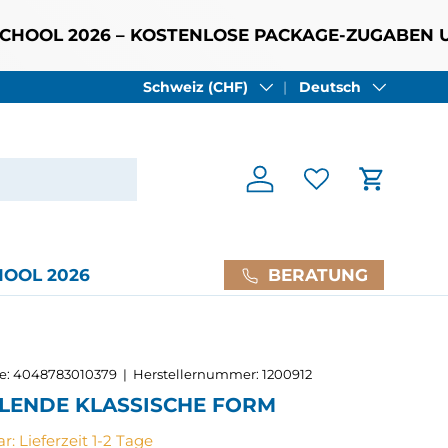
L 2026 – KOSTENLOSE PACKAGE-ZUGABEN UND NE
Land/Region
Sprache
30 Tage Rückgaberecht:
Schweiz (CHF)
Deutsch
Mehr dazu
Einloggen
Einkaufs
BERATUNG
OOL 2026
e:
4048783010379
|
Herstellernummer:
1200912
LENDE KLASSISCHE FORM
: Lieferzeit 1-2 Tage