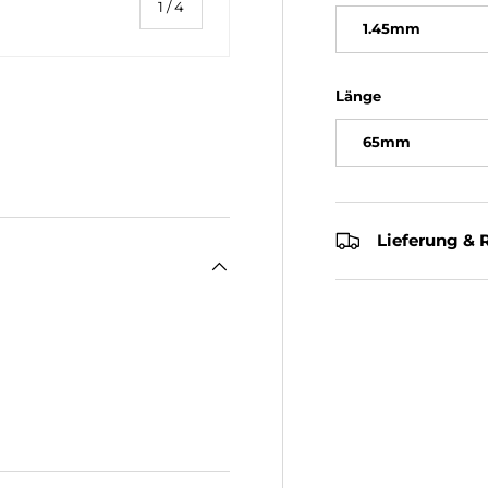
von
1
/
4
1.45mm
Länge
65mm
ht laden
 Galerieansicht laden
Lieferung &