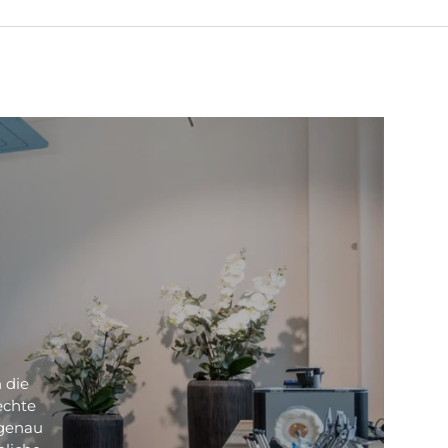
 die
echte
 genau