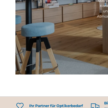
das t
Kont
un
Atmos
Bi
Ihr Partner für Optikerbedarf