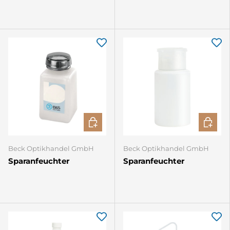
IN DEN WARENKORB
IN DEN
Beck Optikhandel GmbH
Beck Optikhandel GmbH
Sparanfeuchter
Sparanfeuchter