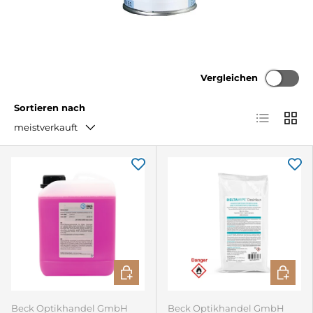
Vergleichen
Sortieren nach
Produktlist
Produ
meistverkauft
IN DEN WARENKORB
IN DEN
Beck Optikhandel GmbH
Beck Optikhandel GmbH