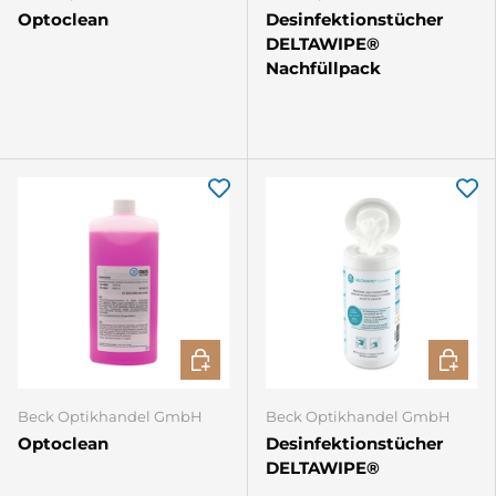
Optoclean
Desinfektionstücher
DELTAWIPE®
Nachfüllpack
IN DEN WARENKORB
IN DEN
Beck Optikhandel GmbH
Beck Optikhandel GmbH
Optoclean
Desinfektionstücher
DELTAWIPE®