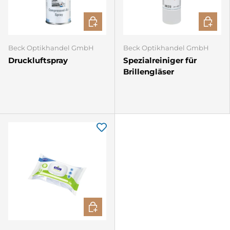
IN DEN WARENKORB
IN DEN
Beck Optikhandel GmbH
Beck Optikhandel GmbH
Druckluftspray
Spezialreiniger für
Brillengläser
OPTIONEN AUSWÄHLEN