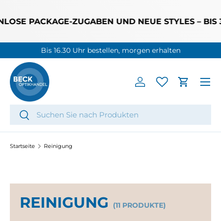
DIREKT ZUM INHALT
OSE PACKAGE-ZUGABEN UND NEUE STYLES – BIS 31
Bis 16.30 Uhr bestellen, morgen erhalten
Menü
Einloggen
Einkaufs
Suchen
Suchen
Startseite
Reinigung
REINIGUNG
(11 PRODUKTE)