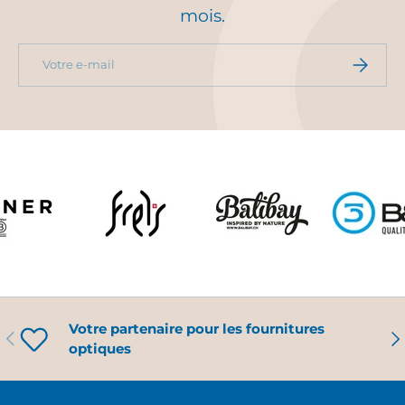
mois.
E-mail
S’INSCRI
Votre partenaire pour les fournitures
PRÉCÉDENT
SU
optiques