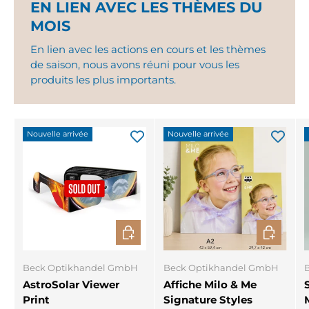
EN LIEN AVEC LES THÈMES DU
MOIS
En lien avec les actions en cours et les thèmes
de saison, nous avons réuni pour vous les
produits les plus importants.
Nouvelle arrivée
Nouvelle arrivée
CHOISIR LES OPTIONS
CHOISIR 
Beck Optikhandel GmbH
Beck Optikhandel GmbH
AstroSolar Viewer
Affiche Milo & Me
Print
Signature Styles