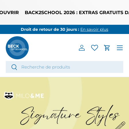
ALLER AU CONTENU
RIR
BACK2SCHOOL 2026 : EXTRAS GRATUITS DANS
Droit de retour de 30 jours :
En savoir plus
Menu
Se connecter
Panier
Recherche
Rechercher