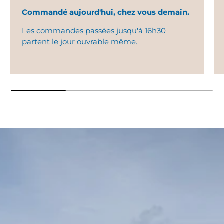
Commandé aujourd'hui, chez vous demain.
Les commandes passées jusqu'à 16h30
partent le jour ouvrable même.